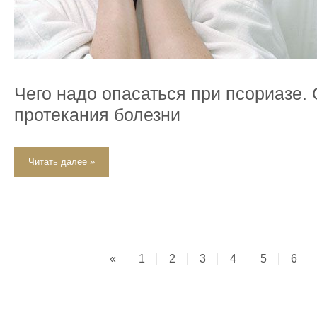
Чего надо опасаться при псориазе.
протекания болезни
Читать далее »
«
1
2
3
4
5
6