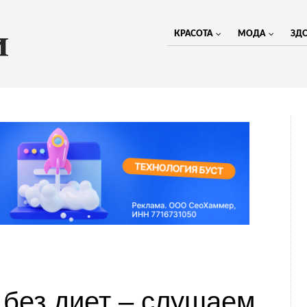
КРАСОТА
МОДА
ЗД
 без диет – слушаем