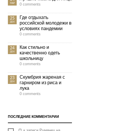
МАР
0 comments
Где отдыхать
25
российской молодежи в
ДЕК
условиях пандемии
0 comments
Как стильно и
24
качественно одеть
ДЕК
школьницу
0 comments
Скумбрия жареная с
23
гарниром из риса и
ДЕК
лука
0 comments
ПОСЛЕДНИЕ КОММЕНТАРИИ
😊
к записи
Румянец на