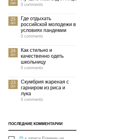
МАР
0 comments
Где отдыхать
25
российской молодежи в
ДЕК
условиях пандемии
0 comments
Как стильно и
24
качественно одеть
ДЕК
школьницу
0 comments
Скумбрия жареная с
23
гарниром из риса и
ДЕК
лука
0 comments
ПОСЛЕДНИЕ КОММЕНТАРИИ
😊
к записи
Румянец на