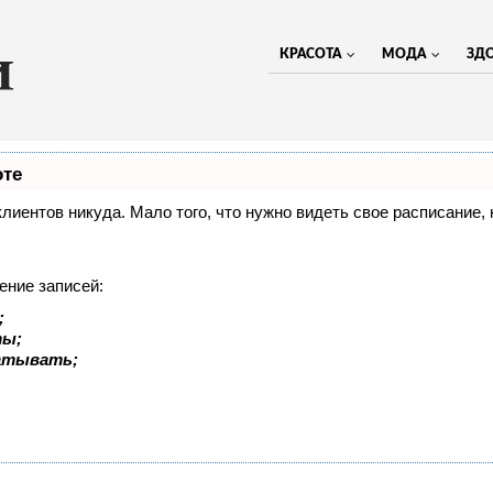
КРАСОТА
МОДА
ЗД
оте
 клиентов никуда. Мало того, что нужно видеть свое расписание
ение записей:
;
ты;
батывать;