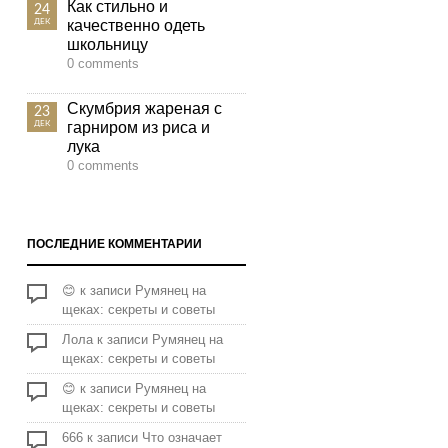
Как стильно и
24
качественно одеть
ДЕК
школьницу
0 comments
Скумбрия жареная с
23
гарниром из риса и
ДЕК
лука
0 comments
ПОСЛЕДНИЕ КОММЕНТАРИИ
😊
к записи
Румянец на
щеках: секреты и советы
Лола
к записи
Румянец на
щеках: секреты и советы
😊
к записи
Румянец на
щеках: секреты и советы
666
к записи
Что означает