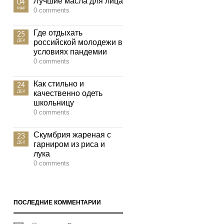
Лучшие масла для лица
04
МАР
0 comments
Где отдыхать
25
российской молодежи в
ДЕК
условиях пандемии
0 comments
Как стильно и
24
качественно одеть
ДЕК
школьницу
0 comments
Скумбрия жареная с
23
гарниром из риса и
ДЕК
лука
0 comments
ПОСЛЕДНИЕ КОММЕНТАРИИ