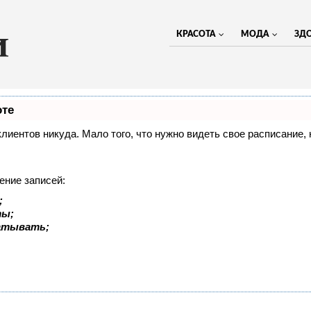
КРАСОТА
МОДА
ЗД
оте
 клиентов никуда. Мало того, что нужно видеть свое расписание
ение записей:
;
ты;
батывать;