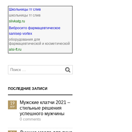
Школьницы тг слив
школьницы тг слив
slivkatg.ru
Вибросито фармацевтическое
sanisep vortex
оборудования для
фармацевтической и косметической
alsi-ft.ru
ПОСЛЕДНИЕ ЗАПИСИ
Мужские клатчи 2021 –
19
стильные решения
АПР
успешного мужчины
0 comments