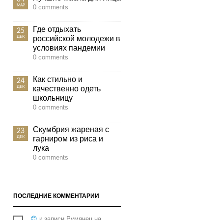
МАР
0 comments
Где отдыхать
25
российской молодежи в
ДЕК
условиях пандемии
0 comments
Как стильно и
24
качественно одеть
ДЕК
школьницу
0 comments
Скумбрия жареная с
23
гарниром из риса и
ДЕК
лука
0 comments
ПОСЛЕДНИЕ КОММЕНТАРИИ
😊
к записи
Румянец на