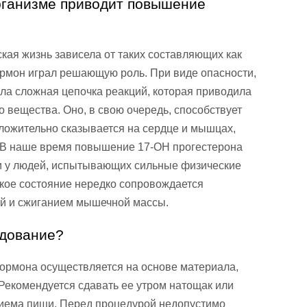
рганизме приводит повышение
ская жизнь зависела от таких составляющих как
гормон играл решающую роль. При виде опасности,
ла сложная цепочка реакций, которая приводила
 вещества. Оно, в свою очередь, способствует
ожительно сказывается на сердце и мышцах,
. В наше время повышение 17-ОН прогестерона
и у людей, испытывающих сильные физические
акое состояние нередко сопровождается
й и сжиганием мышечной массы.
едование?
гормона осуществляется на основе материала,
 Рекомендуется сдавать ее утром натощак или
приема пищи. Перед процедурой недопустимо