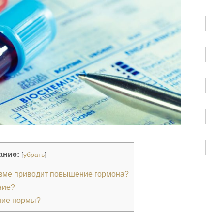
ание:
[
убрать
]
изме приводит повышение гормона?
ние?
ние нормы?