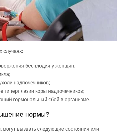
х случаях:
овержения бесплодия у женщин;
икла;
ухоли надпочечников;
в гиперплазии коры надпочечников;
ющий гормональный сбой в организме.
вышение нормы?
 могут вызвать следующие состояния или