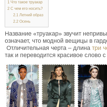
1
Что такое труакар
2
С чем его носить?
2.1
Летний образ
2.2
Осень
Название «труакар» звучит непривы
означает, что модной вещицы в гард
Отличительная черта – длина
три ч
так и переводится красивое слово с