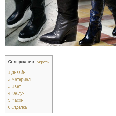
Содержание:
[
убрать
]
1
Дизайн
2
Материал
3
Цвет
4
Каблук
5
Фасон
6
Отделка