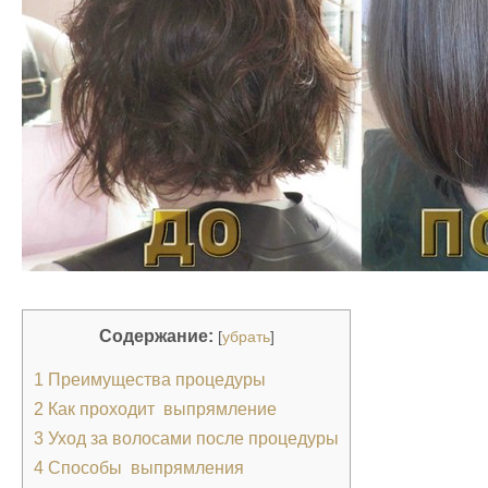
Содержание:
[
убрать
]
1
Преимущества процедуры
2
Как проходит выпрямление
3
Уход за волосами после процедуры
4
Способы выпрямления