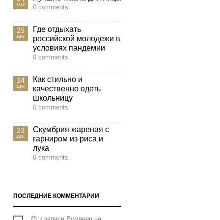
МАР
0 comments
Где отдыхать
25
российской молодежи в
ДЕК
условиях пандемии
0 comments
Как стильно и
24
качественно одеть
ДЕК
школьницу
0 comments
Скумбрия жареная с
23
гарниром из риса и
ДЕК
лука
0 comments
ПОСЛЕДНИЕ КОММЕНТАРИИ
😊
к записи
Румянец на