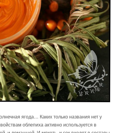
олнечная ягода… Каких только названия нет у
войствам облепиха активно используется в
й, и домашней. И мякоть, и сок входят в составы